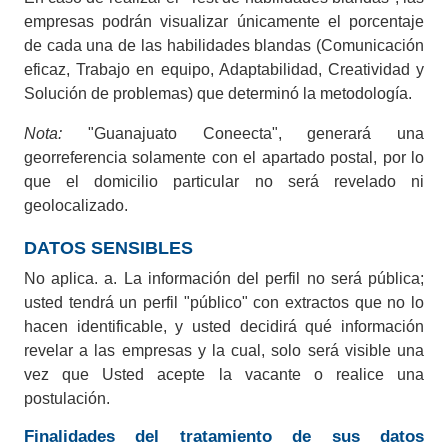
Encuentra empleo enfocado en tus habilidades,
empresas podrán visualizar únicamente el porcentaje
conocimientos, experiencia y cerca de tu área.
de cada una de las habilidades blandas (Comunicación
eficaz, Trabajo en equipo, Adaptabilidad, Creatividad y
Crear registro
Solución de problemas) que determinó la metodología.
Nota:
"Guanajuato Coneecta", generará una
georreferencia solamente con el apartado postal, por lo
Empresas
que el domicilio particular no será revelado ni
geolocalizado.
Conecta con el talento que necesitas
DATOS SENSIBLES
Esta plataforma permite a las empresas seleccionar
No aplica. a. La información del perfil no será pública;
el talento humano basado en sus habilidades,
usted tendrá un perfil "público" con extractos que no lo
conocimientos, experiencia, entre otros aspectos.
hacen identificable, y usted decidirá qué información
revelar a las empresas y la cual, solo será visible una
Comienza tu historia de éxito
vez que Usted acepte la vacante o realice una
Encuentra el talento humano con el perfil que
postulación.
estás buscando.
Finalidades del tratamiento de sus datos