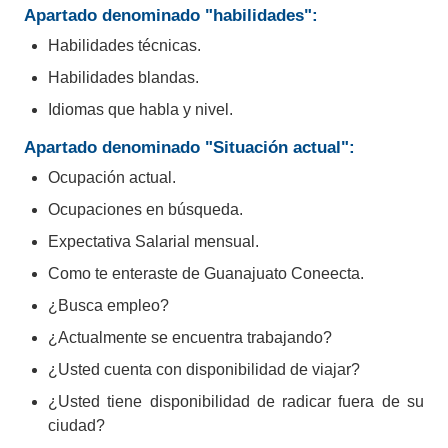
Apartado denominado "habilidades":
privacidad y la seguridad de todos los
Habilidades técnicas.
usuarios."
Habilidades blandas.
En Coneecta Guanajuato encuentra el
Idiomas que habla y nivel.
empleo que mejor se adapta a ti.
Apartado denominado "Situación actual":
Ocupación actual.
Ocupaciones en búsqueda.
Expectativa Salarial mensual.
Como te enteraste de Guanajuato Coneecta.
¿Busca empleo?
¿Actualmente se encuentra trabajando?
¿Usted cuenta con disponibilidad de viajar?
¿Usted tiene disponibilidad de radicar fuera de su
ciudad?