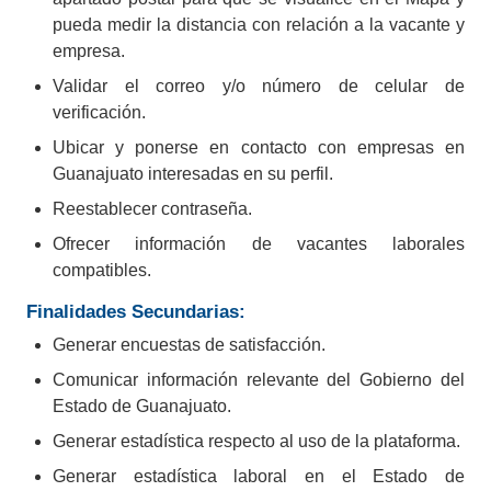
pueda medir la distancia con relación a la vacante y
empresa.
Validar el correo y/o número de celular de
verificación.
Ubicar y ponerse en contacto con empresas en
Guanajuato interesadas en su perfil.
Reestablecer contraseña.
Ofrecer información de vacantes laborales
compatibles.
Trabaja con las
mejores
Finalidades Secundarias:
empresas
de Guanajuato
Generar encuestas de satisfacción.
Comunicar información relevante del Gobierno del
Nos enorgullece trabajar de la mano con las mejores
Estado de Guanajuato.
empresas en el estado de Guanajuato.
Generar estadística respecto al uso de la plataforma.
Nuestra colaboración refleja nuestro compromiso
Generar estadística laboral en el Estado de
con la excelencia.