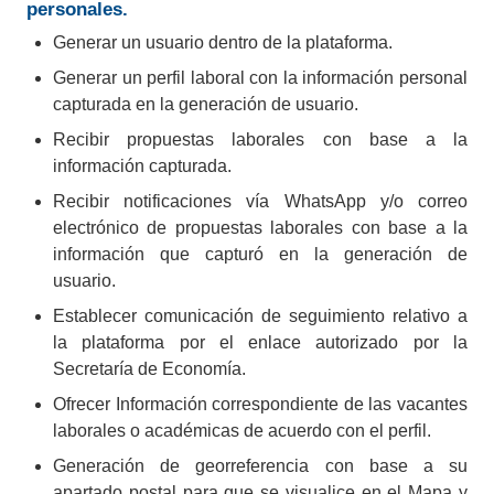
Descubre los centros de capacitación del estado
personales.
y sus programas académicos.
Generar un usuario dentro de la plataforma.
Reduce la rotación a través de una vinculación
Generar un perfil laboral con la información personal
efectiva.
capturada en la generación de usuario.
Recibir propuestas laborales con base a la
Crear registro
información capturada.
Recibir notificaciones vía WhatsApp y/o correo
electrónico de propuestas laborales con base a la
información que capturó en la generación de
usuario.
Establecer comunicación de seguimiento relativo a
la plataforma por el enlace autorizado por la
Secretaría de Economía.
Ofrecer Información correspondiente de las vacantes
laborales o académicas de acuerdo con el perfil.
Generación de georreferencia con base a su
apartado postal para que se visualice en el Mapa y