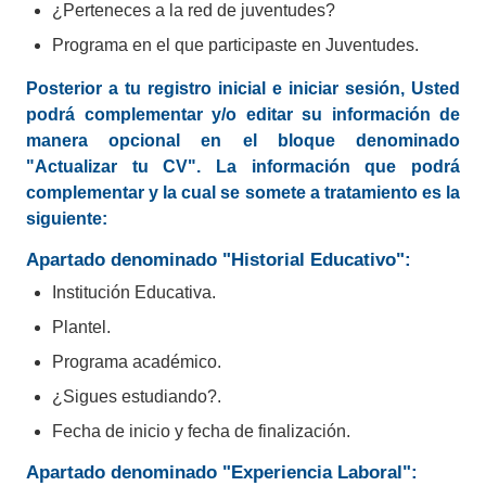
¿Perteneces a la red de juventudes?
Programa en el que participaste en Juventudes.
Posterior a tu registro inicial e iniciar sesión, Usted
podrá complementar y/o editar su información de
manera opcional en el bloque denominado
"Actualizar tu CV". La información que podrá
complementar y la cual se somete a tratamiento es la
siguiente:
¡Coneecta
Apartado denominado "Historial Educativo":
Guanajuato
es tu
Institución Educativa.
mejor aliado!
Plantel.
Registro completamente gratuito.
Programa académico.
Plataforma 24/7, sin filas ni
¿Sigues estudiando?.
contratiempos.
Fecha de inicio y fecha de finalización.
Disponible para todo el público.
Apartado denominado "Experiencia Laboral":
Plataforma 100% segura.