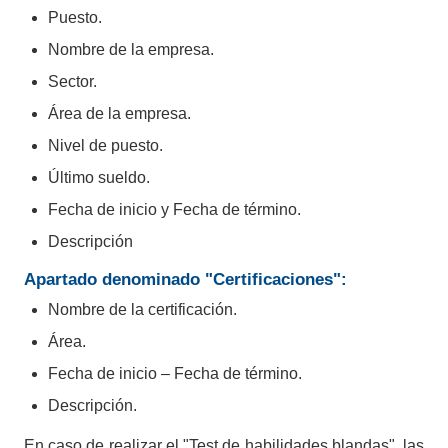
Puesto.
Acceso desde cualquier lugar con
Nombre de la empresa.
internet.
Sector.
Área de la empresa.
Talento
Nivel de puesto.
Último sueldo.
Conecta con tu próximo empleo
Fecha de inicio y Fecha de término.
Descripción
Tú eliges el empleo que más te gusta y se acomode
a tus necesidades.
Apartado denominado "Certificaciones":
Nombre de la certificación.
Comienza tu historia de éxito
Área.
Explora ofertas de empleo en todo el estado de
Fecha de inicio – Fecha de término.
Guanajuato.
Descripción.
Encuentra prácticas profesionales y estancias
cerca de tu hogar.
En caso de realizar el "Test de habilidades blandas", las