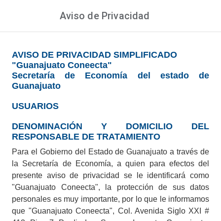
Aviso de Privacidad
AVISO DE PRIVACIDAD SIMPLIFICADO
"Guanajuato Coneecta"
Secretaría de Economía del estado de
Guanajuato
USUARIOS
DENOMINACIÓN Y DOMICILIO DEL
Bienvenidos
RESPONSABLE DE TRATAMIENTO
Para el Gobierno del Estado de Guanajuato a través de
la Secretaría de Economía, a quien para efectos del
Encuentra el empleo que quieres y
presente aviso de privacidad se le identificará como
encuentra el talento humano ideal que
"Guanajuato Coneecta", la protección de sus datos
necesitas para tu empresa o negocio.
personales es muy importante, por lo que le informamos
que "Guanajuato Coneecta", Col. Avenida Siglo XXI #