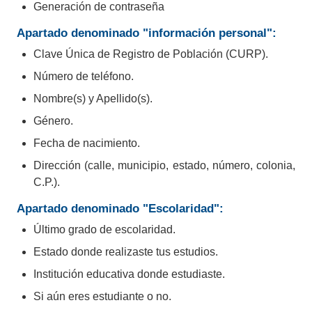
Generación de contraseña
Apartado denominado "información personal":
Nosotros
Clave Única de Registro de Población (CURP).
Número de teléfono.
"Somos una plataforma que busca
Nombre(s) y Apellido(s).
transformar la manera en que las
Género.
Fecha de nacimiento.
personas encuentran empleo,
Dirección (calle, municipio, estado, número, colonia,
considerando sus habilidades,
C.P.).
conocimientos, ubicación, entre otros
Apartado denominado "Escolaridad":
aspectos relevantes.
Último grado de escolaridad.
Como empresa, nos esforzamos por
Estado donde realizaste tus estudios.
encontrar a los candidatos ideales para
Institución educativa donde estudiaste.
Si aún eres estudiante o no.
las vacantes, siempre protegiendo la