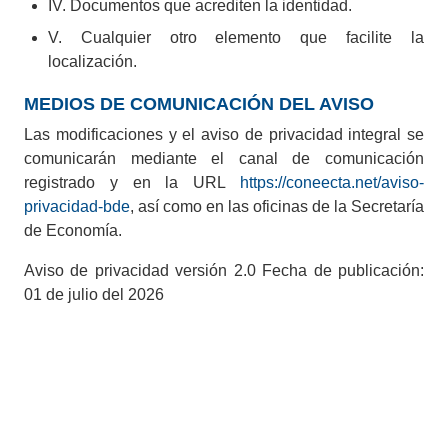
IV. Documentos que acrediten la identidad.
V. Cualquier otro elemento que facilite la
localización.
ATENCIÓN CIUDADANA
MEDIOS DE COMUNICACIÓN DEL AVISO
800 465 2486
Las modificaciones y el aviso de privacidad integral se
800 465 2486
comunicarán mediante el canal de comunicación
contacto@guanajuato.gob.mx
registrado y en la URL
https://coneecta.net/aviso-
privacidad-bde
, así como en las oficinas de la Secretaría
¿Existe algún problema con esta
de Economía.
página?
Repórtalo aquí
.
NUESTRA SEDE
Aviso de privacidad versión 2.0 Fecha de publicación:
01 de julio del 2026
Paseo de la Presa 103, Centro, C.P.
36000, Guanajuato, GTO.
Alcance Coneecta
Reportes Coneecta
SÍGUENOS EN NUESTRAS REDES
@gobgente